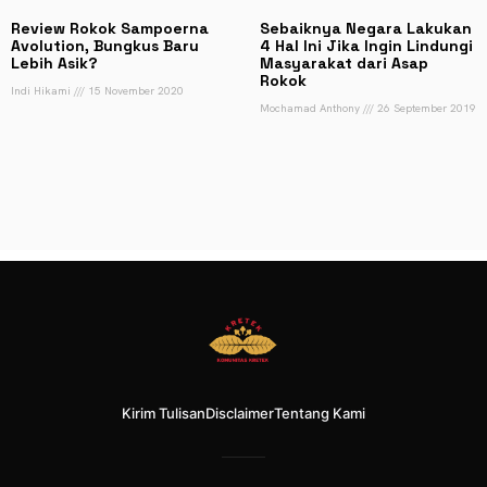
Review Rokok Sampoerna
Sebaiknya Negara Lakukan
Avolution, Bungkus Baru
4 Hal Ini Jika Ingin Lindungi
Lebih Asik?
Masyarakat dari Asap
Rokok
Indi Hikami
15 November 2020
Mochamad Anthony
26 September 2019
Kirim Tulisan
Disclaimer
Tentang Kami