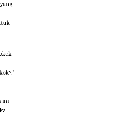
 yang
ntuk
rokok
kok?.”
 ini
eka