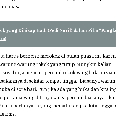
ah puasa.
ok yang Dihisap Hadi (Fedi Nuril) dalam Film “Pangk
ru!
ita harus berhenti merokok di bulan puasa ini, kare
warung-warung rokok yang tutup. Mungkin kalian
 susahnya mencari penjual rokok yang buka di sian
sakannya di sekitar tempat tinggal. Biasanya warun
uka di sore hari. Pun jika ada yang buka dan kita in
al pertama yang ditanyakan si penjual biasanya, “k
 Suatu pertanyaan yang memalukan jika kita tinggal 
agamis.