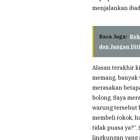
menjalankan ibad
Baca Juga:
Rok
dan Jangan Diti
Alasan terakhir k
memang, banyak 
merasakan betapa
bolong. Saya mera
warung tersebut b
membeli rokok, h
tidak puasa ya?”.
lingkungan yang 