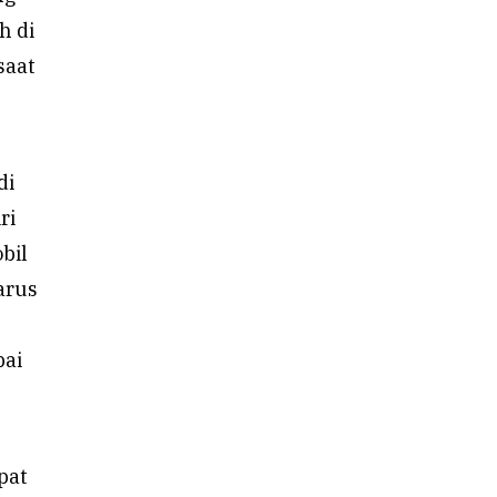
h di
saat
di
ri
bil
arus
pai
pat