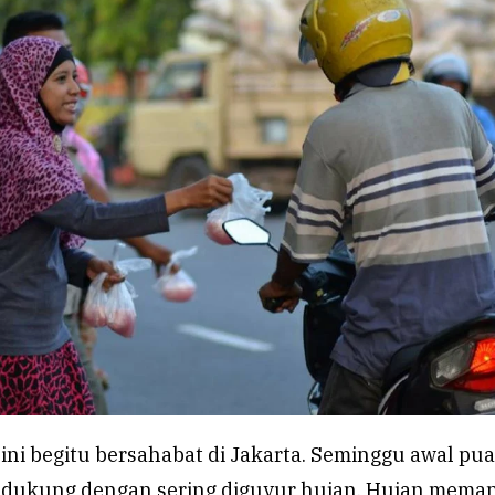
ni begitu bersahabat di Jakarta. Seminggu awal pua
ndukung dengan sering diguyur hujan. Hujan mema