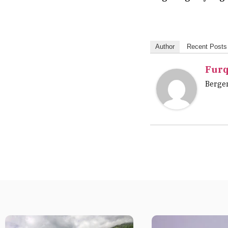
Author
Recent Posts
Furq
Berge