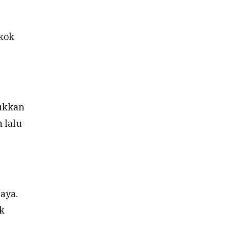
okok
jukkan
a lalu
aya.
k