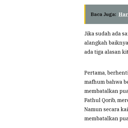
Baca Juga:
Har
Jika sudah ada s
alangkah baiknya
ada tiga alasan ki
Pertama, berhent
mafhum bahwa be
membatalkan puasa
Fathul Qorib, me
Namun secara kai
membatalkan pua