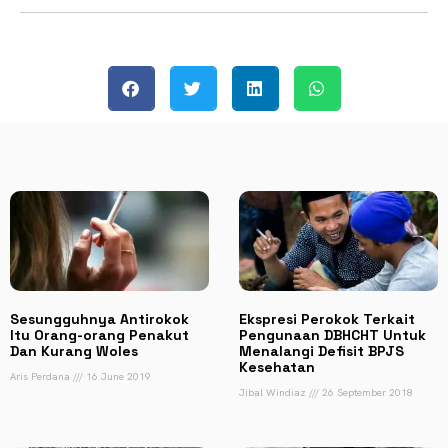
Sesungguhnya Antirokok
Ekspresi Perokok Terkait
Itu Orang-orang Penakut
Pengunaan DBHCHT Untuk
Dan Kurang Woles
Menalangi Defisit BPJS
Kesehatan
Aris Perdana
16 June 2019
Jibal Windiaz
26 September 2018