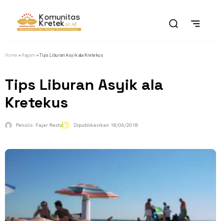
Home
»
Ragam
»
Tips Liburan Asyik ala Kretekus
Tips Liburan Asyik ala
Kretekus
Penulis:
Fajar Restu
Dipublikasikan
18/06/2018