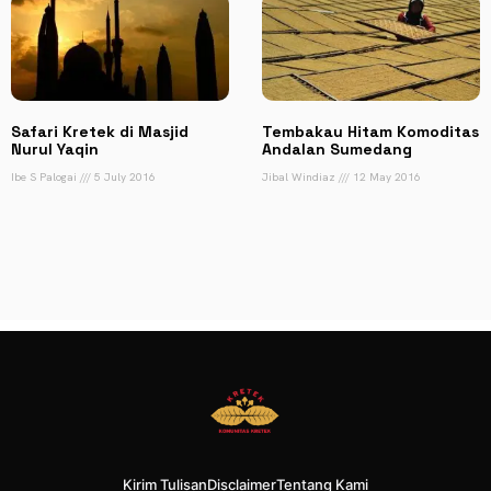
Safari Kretek di Masjid
Tembakau Hitam Komoditas
Nurul Yaqin
Andalan Sumedang
Ibe S Palogai
5 July 2016
Jibal Windiaz
12 May 2016
Kirim Tulisan
Disclaimer
Tentang Kami