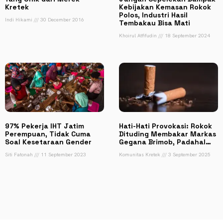
Kretek
Kebijakan Kemasan Rokok
Polos, Industri Hasil
Indi Hikami
30 December 2016
Tembakau Bisa Mati
Khoirul Atfifudin
18 September 2024
97% Pekerja IHT Jatim
Hati-Hati Provokasi: Rokok
Perempuan, Tidak Cuma
Dituding Membakar Markas
Soal Kesetaraan Gender
Gegana Brimob, Padahal…
Siti Fatonah
11 September 2023
Komunitas Kretek
3 September 2025