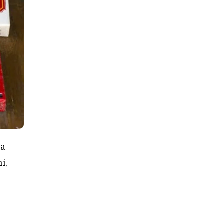
na
i,