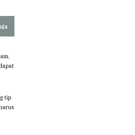
aga
lam.
ndapat
g tip
 harus