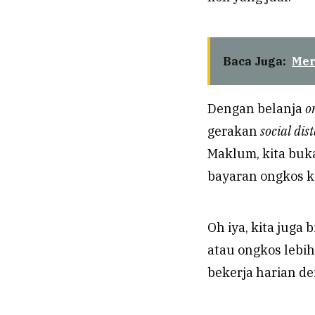
Baca Juga:
Mer
Dengan belanja
o
gerakan
social dis
Maklum, kita buk
bayaran ongkos k
Oh iya, kita juga
atau ongkos lebi
bekerja harian de