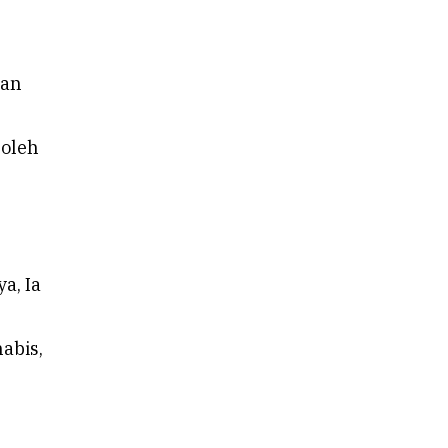
gan
 oleh
a, Ia
abis,