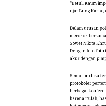
“Betul. Kaum imper
ujar Bung Karno, d
Dalam urusan poli
merokok bersama 
Soviet Nikita Kh
Dengan foto-foto 
akur dengan pimp
Semua ini bisa te
protokoler pertem
berbagai konfere
karena itulah, ha
ketimbang sekara