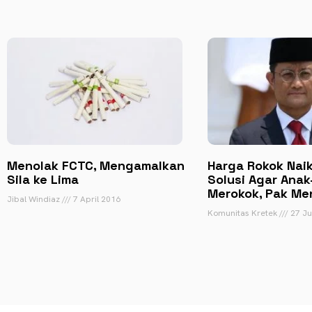
Menolak FCTC, Mengamalkan
Harga Rokok Nai
Sila ke Lima
Solusi Agar Anak
Merokok, Pak Me
Jibal Windiaz
7 April 2016
Komunitas Kretek
27 Ju