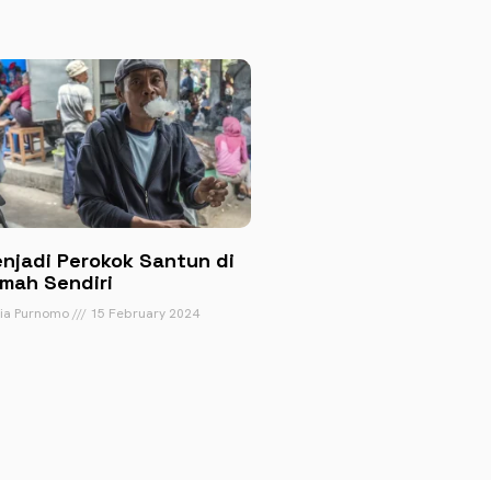
njadi Perokok Santun di
mah Sendiri
tia Purnomo
15 February 2024