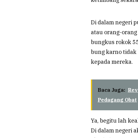
Di dalam negeri p
atau orang-orang 
bungkus rokok 555
bung karno tidak
kepada mereka.
Baca Juga:
Rev
Pedagang Obat
Ya, begitu lah ke
Di dalam negeri a