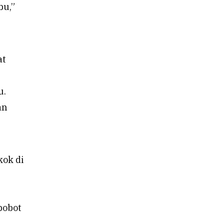
bu,”
at
u.
an
kok di
bobot