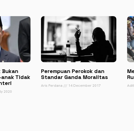
k Bukan
Perempuan Perokok dan
Me
-anak Tidak
Standar Ganda Moralitas
Ru
nteri
Aris Perdana
14 December 2017
Adi
ly 2020