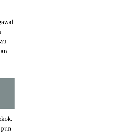
gawal
u
lau
kan
okok.
i pun