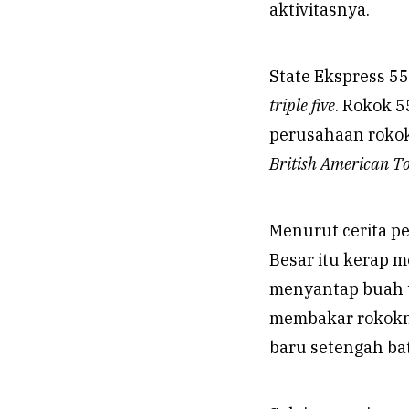
aktivitasnya.
State Ekspress 5
triple five
. Rokok 5
perusahaan rokok 
British American T
Menurut cerita pe
Besar itu kerap m
menyantap buah t
membakar rokokny
baru setengah ba