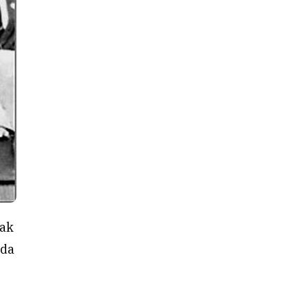
yak
eda