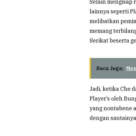
Selain mengisap 
lainnya seperti Pl
melibatkan pemim
memang terbilan
Serikat beserta g
Baca Juga:
Men
Jadi, ketika Che 
Player’s oleh Bun
yang nontabene a
dengan santainya