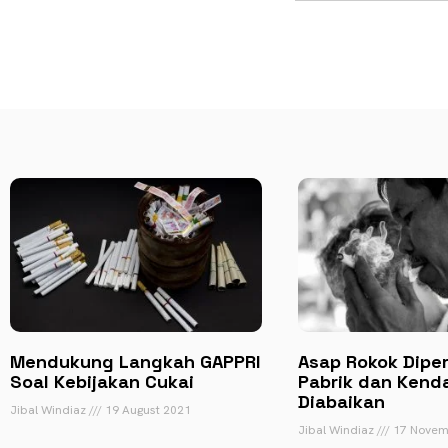
Mendukung Langkah GAPPRI
Asap Rokok Diper
Soal Kebijakan Cukai
Pabrik dan Kend
Diabaikan
Jibal Windiaz
19 August 2021
Jibal Windiaz
17 Novem