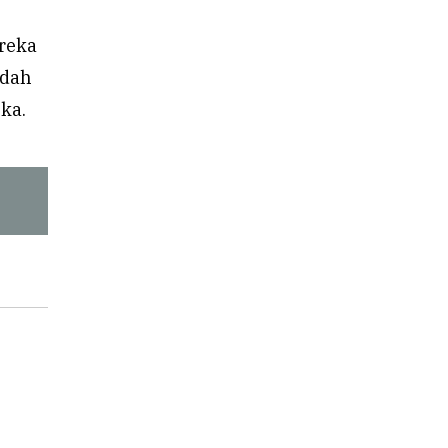
reka
udah
ka.