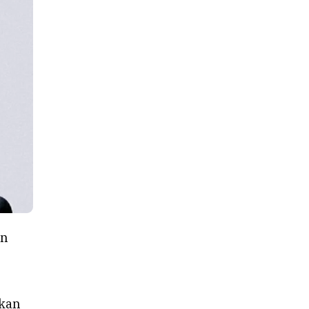
an
akan