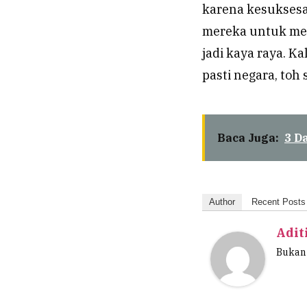
karena kesuksesan
mereka untuk men
jadi kaya raya. K
pasti negara, toh
Baca Juga:
3 D
Author
Recent Posts
Adit
Bukan 