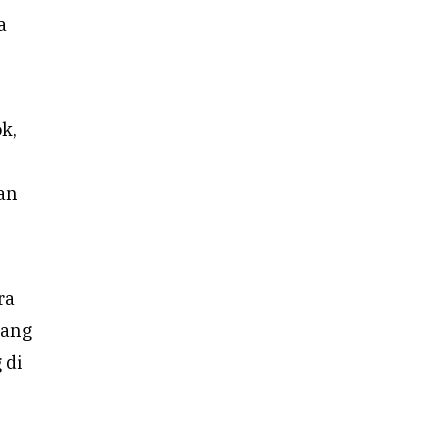
a
k,
an
ra
rang
 di