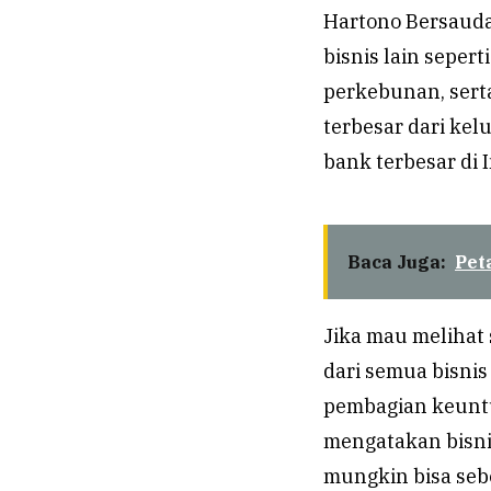
Hartono Bersauda
bisnis lain seperti
perkebunan, serta
terbesar dari kel
bank terbesar di 
Baca Juga:
Pet
Jika mau melihat 
dari semua bisnis
pembagian keuntu
mengatakan bisnis
mungkin bisa sebe