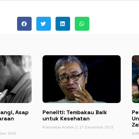
angi, Asap
Peneliti: Tembakau Baik
Pe
araan
untuk Kesehatan
Un
Za
Komunitas Kretek
27 December 2013
ber 2020
Adi