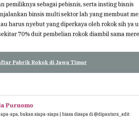
 pemiliknya sebagai pebisnis, serta insting bisnis
jalankan binsis multi sektor lah yang membuat me
alau harus nyebut yang diperkaya oleh rokok sih ya 
 sekitar 70% duit pembelian rokok diambil sama mere
aftar Pabrik Rokok di Jawa Timur
ia Purnomo
apa-apa, bukan siapa-siapa | biasa disapa di @dipantara_adit