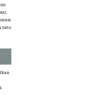
kan
om),
bisnis
h satu
atkan
k