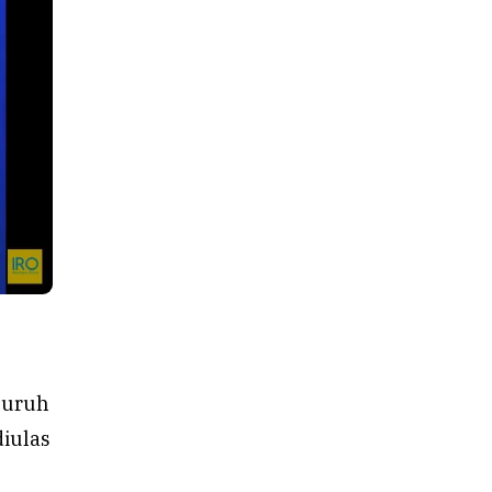
eluruh
diulas