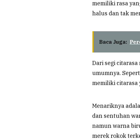
memiliki rasa yang
halus dan tak me
Baca Juga:
Per
Dari segi citaras
umumnya. Seperti
memiliki citarasa
Menariknya adala
dan sentuhan war
namun warna biru
merek rokok terk