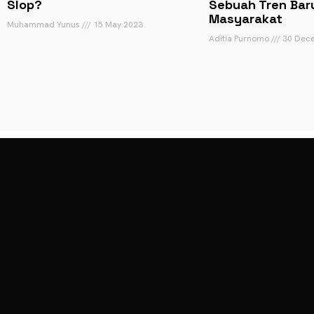
Slop?
Sebuah Tren Baru
Masyarakat
Muhammad Yunus
15 May 2023
Aditia Purnomo
30 Dec