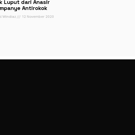
k Luput dari Anasir
mpanye Antirokok
al Windiaz
12 November 2020