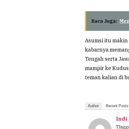
Baca Juga:
Men
Asumsi itu makin 
kabarnya memang 
Tengah serta Jaw
mampir ke Kudus. 
teman kalian di b
Author
Recent Posts
Indi
TIngga