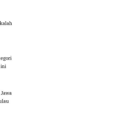
 kalah
tegori
ini
 Jawa
ulau