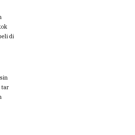
h
kok
eli di
sin
 tar
n