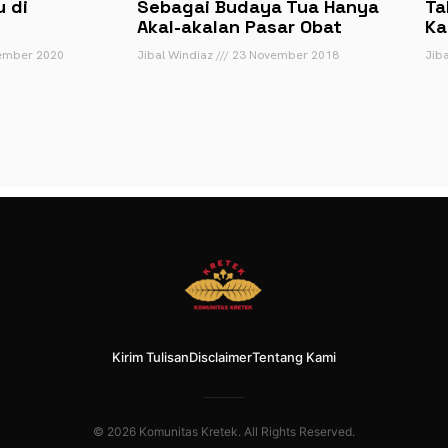
 di
Sebagai Budaya Tua Hanya
Ta
Akal-akalan Pasar Obat
Ka
ember 2020
Jibal Windiaz
23 November 2018
Jib
Kirim Tulisan
Disclaimer
Tentang Kami
© 2026 Komunitas Kretek. All Rights Reserved.