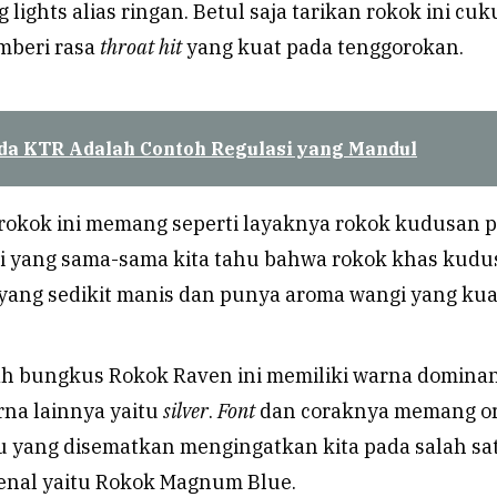
 lights alias ringan. Betul saja tarikan rokok ini cu
mberi rasa
throat hit
yang kuat pada tenggorokan.
da KTR Adalah Contoh Regulasi yang Mandul
a rokok ini memang seperti layaknya rokok kudusan 
 yang sama-sama kita tahu bahwa rokok khas kudu
 yang sedikit manis dan punya aroma wangi yang kua
h bungkus Rokok Raven ini memiliki warna dominan
na lainnya yaitu
silver
.
Font
dan coraknya memang ori
 yang disematkan mengingatkan kita pada salah sa
enal yaitu Rokok Magnum Blue.