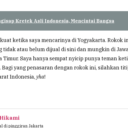
gisap Kretek Asli Indonesia, Mencintai Bangsa
kuat ketika saya mencarinya di Yogyakarta. Rokok in
tidak atau belum dijual di sini dan mungkin di Jaw
a Timur. Saya hanya sempat nyicip punya teman ket
Bagi yang penasaran dengan rokok ini, silahkan tit
arat Indonesia,
yha
!
 Hikami
l di pinggiran Jakarta