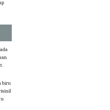
kup
pada
san
t.
 biru
sinil
tu