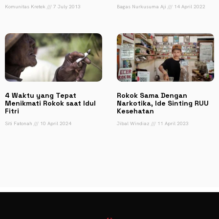
Komunitas Kretek
7 July 2013
Bagas Nurkusuma Aji
14 April 2022
4 Waktu yang Tepat
Rokok Sama Dengan
Menikmati Rokok saat Idul
Narkotika, Ide Sinting RUU
Fitri
Kesehatan
Siti Fatonah
10 April 2024
Jibal Windiaz
11 April 2023