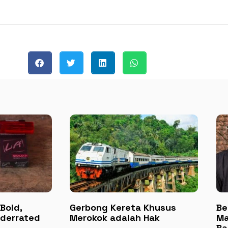
Bold,
Gerbong Kereta Khusus
Be
nderrated
Merokok adalah Hak
Ma
Ba