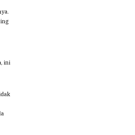
nya.
ting
 ini
idak
da