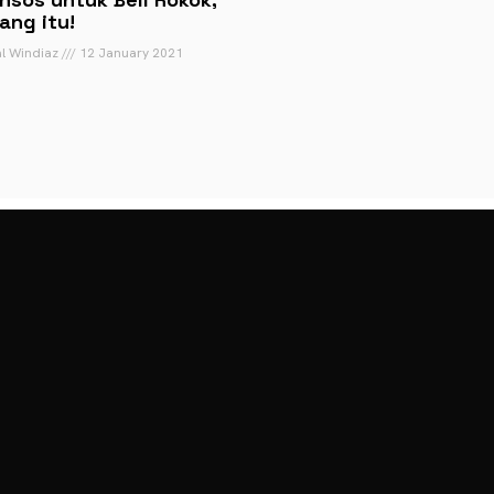
ang itu!
al Windiaz
12 January 2021