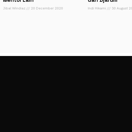
Jibal Windiaz
20 December 2020
Indi Hikami
30 August 2