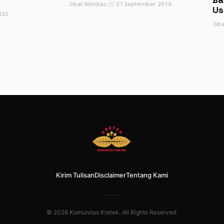
Jibal Windiaz
21 September 2016
Us
020
Jib
Kirim Tulisan
Disclaimer
Tentang Kami
© 2026 Komunitas Kretek. All Rights Reserved.