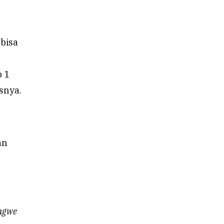
bisa
p 1
snya.
an
ngwe