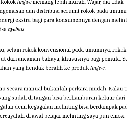
. Rokok
tingwe
memang lebih murah. Wajar, dia tidak
engemasan dan distribusi serumit rokok pada umum
 energi ekstra bagi para konsumennya dengan melin
bisa
nyebats
.
u, selain rokok konvensional pada umumnya, rokok
ut dari ancaman bahaya, khususnya bagi pemula. Ya,
kalian yang hendak beralih ke produk
tingwe
.
au secara manual bukanlah perkara mudah. Kalau t
yang sudah di tangan bisa berhamburan keluar dari
gagalan demi kegagalan melinting bisa berdampak pa
Percayalah, di awal belajar melinting saya pun emosi.