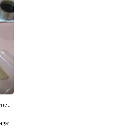
rnet,
agai