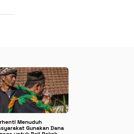
rhenti Menuduh
syarakat Gunakan Dana
nsos untuk Beli Rokok,