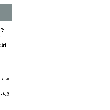
ng-
i
iri
 rasa
g
skill
,