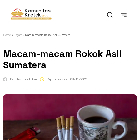
Home
»
Ragam
»
Macam-macam Rokok Asli Sumatera
Macam-macam Rokok Asli
Sumatera
Penulis:
Indi Hikami
Dipublikasikan
08/11/2020