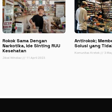
Rokok Sama Dengan
Antirokok; Memb
Narkotika, Ide Sinting RUU
Solusi yang Tida
Kesehatan
Komunitas Kretek
3 May
Jibal Windiaz
11 April 2023