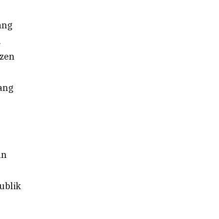
ang
.
izen
ang
an
ublik