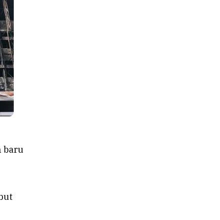
b
n baru
but