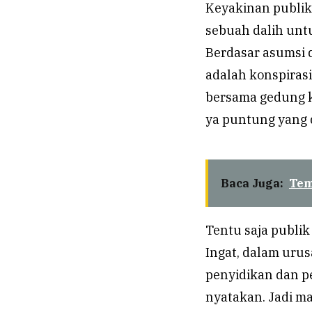
Keyakinan publi
sebuah dalih unt
Berdasar asumsi d
adalah konspiras
bersama gedung k
ya puntung yang 
Baca Juga:
Tem
Tentu saja publi
Ingat, dalam urus
penyidikan dan p
nyatakan. Jadi m