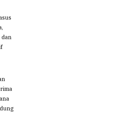
kasus
a,
a dan
f
an
erima
mana
edung