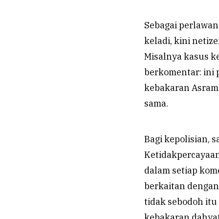
Sebagai perlawan
keladi, kini neti
Misalnya kasus k
berkomentar: ini
kebakaran Asrama
sama.
Bagi kepolisian, s
Ketidakpercayaan
dalam setiap kom
berkaitan dengan 
tidak sebodoh it
kebakaran dahyat