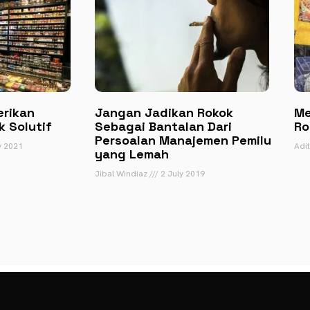
erikan
Jangan Jadikan Rokok
Me
k Solutif
Sebagai Bantalan Dari
Ro
Persoalan Manajemen Pemilu
 2021
Adi
yang Lemah
Jibal Windiaz
2 July 2019