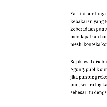
Ya, kini puntung 
kebakaran yang t
keberadaan puntu
mendapatkan bany
meski konteks kom
Sejak awal diseb
Agung, publik su
jika puntung roko
pun, secara logi
sebesar itu denga