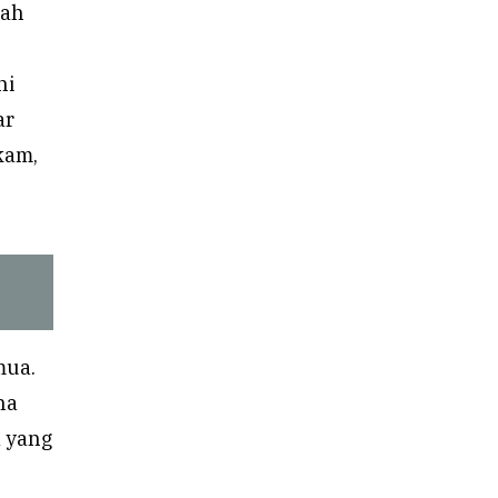
lah
ni
ar
kam,
mua.
na
a yang