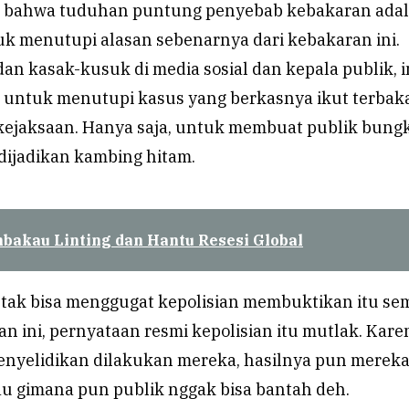
k bahwa tuduhan puntung penyebab kebakaran ada
uk menutupi alasan sebenarnya dari kebakaran ini.
an kasak-kusuk di media sosial dan kepala publik, i
i untuk menutupi kasus yang berkasnya ikut terbak
ejaksaan. Hanya saja, untuk membuat publik bung
dijadikan kambing hitam.
bakau Linting dan Hantu Resesi Global
k tak bisa menggugat kepolisian membuktikan itu se
an ini, pernyataan resmi kepolisian itu mutlak. Kare
enyelidikan dilakukan mereka, hasilnya pun merek
au gimana pun publik nggak bisa bantah deh.