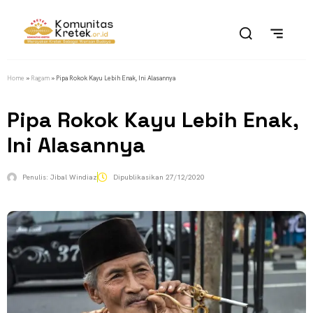
Home
»
Ragam
»
Pipa Rokok Kayu Lebih Enak, Ini Alasannya
Pipa Rokok Kayu Lebih Enak,
Ini Alasannya
Penulis:
Jibal Windiaz
Dipublikasikan
27/12/2020