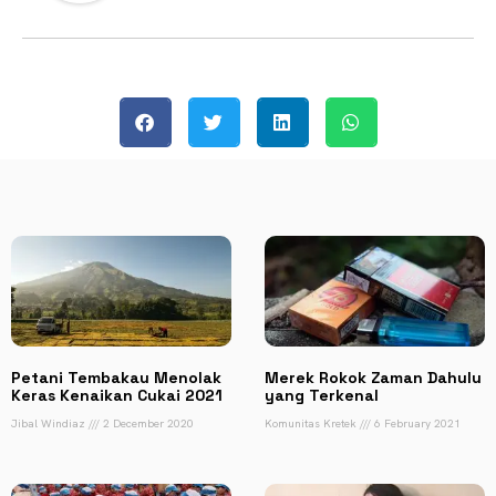
Petani Tembakau Menolak
Merek Rokok Zaman Dahulu
Keras Kenaikan Cukai 2021
yang Terkenal
Jibal Windiaz
2 December 2020
Komunitas Kretek
6 February 2021