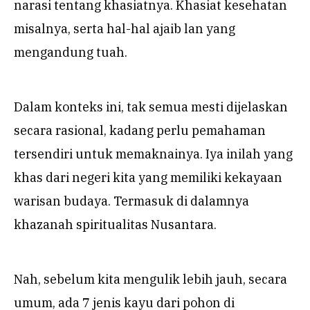
narasi tentang khasiatnya. Khasiat kesehatan
misalnya, serta hal-hal ajaib lan yang
mengandung tuah.
Dalam konteks ini, tak semua mesti dijelaskan
secara rasional, kadang perlu pemahaman
tersendiri untuk memaknainya. Iya inilah yang
khas dari negeri kita yang memiliki kekayaan
warisan budaya. Termasuk di dalamnya
khazanah spiritualitas Nusantara.
Nah, sebelum kita mengulik lebih jauh, secara
umum, ada 7 jenis kayu dari pohon di