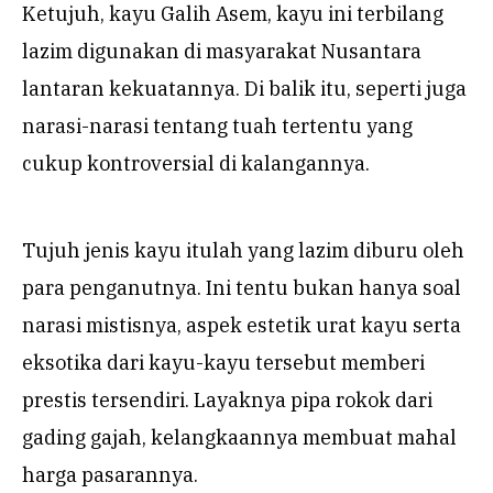
Ketujuh, kayu Galih Asem, kayu ini terbilang
lazim digunakan di masyarakat Nusantara
lantaran kekuatannya. Di balik itu, seperti juga
narasi-narasi tentang tuah tertentu yang
cukup kontroversial di kalangannya.
Tujuh jenis kayu itulah yang lazim diburu oleh
para penganutnya. Ini tentu bukan hanya soal
narasi mistisnya, aspek estetik urat kayu serta
eksotika dari kayu-kayu tersebut memberi
prestis tersendiri. Layaknya pipa rokok dari
gading gajah, kelangkaannya membuat mahal
harga pasarannya.