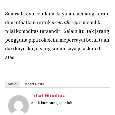
Semisal kayu cendana, kayu ini memang kerap
dimanfaatkan untuk
aromatherapy
, memiliki
nilai komoditas tersendiri. Selain itu, tak jarang
pengguna pipa rokok ini mepercayai betul tuah
dari kayu-kayu yang sudah saya jelaskan di
atas.
Author
Recent Posts
Jibal Windiaz
anak kampung sebelah