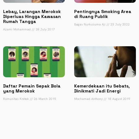
Lebay, Larangan Merokok
Pentingnya Smoking Area
Diperluas Hingga Kawasan
di Ruang Publik
Rumah Tangga
Bagas Nurkusuma Aji
23 July 2022
Azami Mohammad
28 July 2017
Daftar Pemain Sepak Bola
Kemerdekaan itu Sebats,
yang Merokok
Dinikmati Jadi Energi
Komunitas Kretek
26 March 2015
Mochamad Anthony
18 August 2019