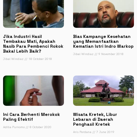
Jika Industri Hasil
Bias Kampanye Kesehatan
Tembakau Mati, Apakah
yang Memanfaatkan
Nasib Para Pembenci Rokok
Kematian Istri Indro Warkop
Bakal Lebih Baik?
Jibal Windiaz
9 November 2018
Jibal Windiaz
18 October 2018
Ini Cara Berhenti Merokok
Wisata Kretek, Libur
Paling Efektif
Lebaran di Daerah
Penghasil Kretek
Aditia Purnomo
8 October 2020
Aris Perdana
7 June 2019