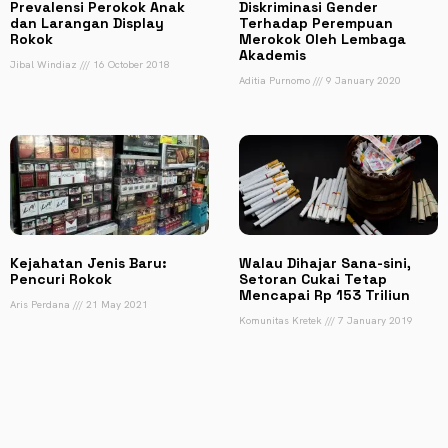
Prevalensi Perokok Anak
Diskriminasi Gender
dan Larangan Display
Terhadap Perempuan
Rokok
Merokok Oleh Lembaga
Akademis
Jibal Windiaz
16 October 2018
Aditia Purnomo
9 January 2020
Kejahatan Jenis Baru:
Walau Dihajar Sana-sini,
Pencuri Rokok
Setoran Cukai Tetap
Mencapai Rp 153 Triliun
Aris Perdana
21 May 2021
Komunitas Kretek
7 January 2019