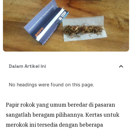
Dalam Artikel Ini
No headings were found on this page.
Papir rokok yang umum beredar di pasaran
sangatlah beragam pilihannya. Kertas untuk
merokok ini tersedia dengan beberapa