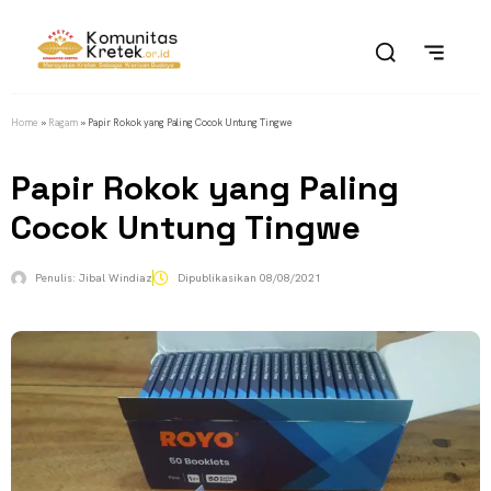
Home
»
Ragam
»
Papir Rokok yang Paling Cocok Untung Tingwe
Papir Rokok yang Paling
Cocok Untung Tingwe
Penulis:
Jibal Windiaz
Dipublikasikan
08/08/2021