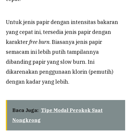
Untuk jenis papir dengan intensitas bakaran
yang cepat ini, tersedia jenis papir dengan
karakter
free burn
. Biasanya jenis papir
semacam ini lebih putih tampilannya
dibanding papir yang slow burn. Ini
dikarenakan penggunaan klorin (pemutih)
dengan kadar yang lebih.
Baca Juga:
Tipe Modal Perokok Saat
Nongkrong