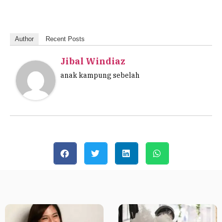
Author
Recent Posts
Jibal Windiaz
anak kampung sebelah