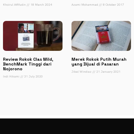
Khoirul Atfifudin
18 March 2024
Azami Mohammad
8 October 2017
Review Rokok Clas Mild,
Merek Rokok Putih Murah
BenchMark Tinggi dari
yang Dijual di Pasaran
Nojorono
Jibal Windiaz
21 January 2021
Indi Hikami
31 July 2020