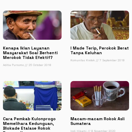
Kenapa Iklan Layanan
I Made Terip, Perokok Berat
Masyarakat Soal Berhenti
Tanpa Keluhan
Merokok Tidak Efektif?
Komunitas Kretek
7 September 2018
Aditia Purnomo
25 October 2018
Cara Pemkab Kulonprogo
Macam-macam Rokok Asli
Memelihara Kedunguan,
Sumatera
Blokade Etalase Rokok
Indi Hikami
8 November 2020