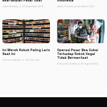
Akal-akalan Pasar Obat
Indonesia
Jibal Windiaz
23 November 2018
Aditia Purnomo
22 March 2021
Ini Merek Rokok Paling Laris
Operasi Pasar Bea Cukai
Saat Ini
Terhadap Rokok Ilegal
Tidak Bermanfaat
Fahrizal Afdillah
18 June 2021
Komunitas Kretek
30 August 2023