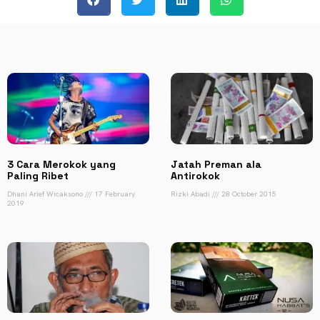
3 Cara Merokok yang
Jatah Preman ala
Paling Ribet
Antirokok
Dhani Arief Wicaksono
17 February
Rizki Abadi
28 October 2015
2019