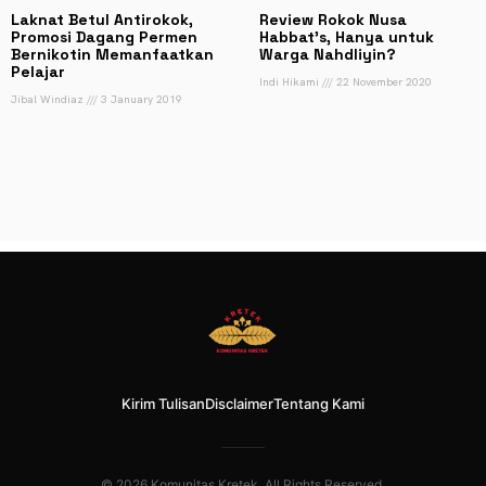
Laknat Betul Antirokok,
Review Rokok Nusa
Promosi Dagang Permen
Habbat’s, Hanya untuk
Bernikotin Memanfaatkan
Warga Nahdliyin?
Pelajar
Indi Hikami
22 November 2020
Jibal Windiaz
3 January 2019
Kirim Tulisan
Disclaimer
Tentang Kami
© 2026 Komunitas Kretek. All Rights Reserved.