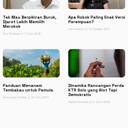
Tak Mau Berpikiran Buruk,
Apa Rokok Paling Enak Versi
Djarot Lebih Memilih
Perempuan?
Merokok
Indi Hikami
16 October 2021
Aris Perdana
2 July 2018
Panduan Menanam
Dinamika Rancangan Perda
Tembakau untuk Pemula
KTR Solo yang Alot Tapi
Demokratis
Komunitas Kretek
23 July 2023
Aditia Purnomo
5 June 2020