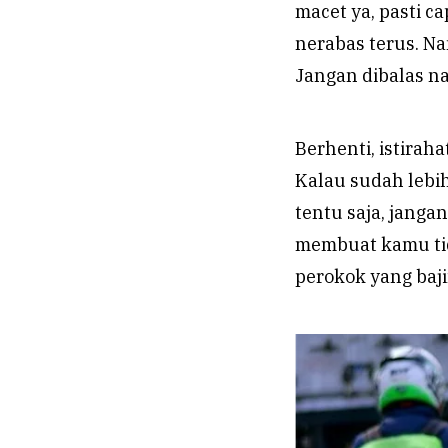
macet ya, pasti 
nerabas terus. Na
Jangan dibalas n
Berhenti, istirah
Kalau sudah lebih
tentu saja, jang
membuat kamu tid
perokok yang baj