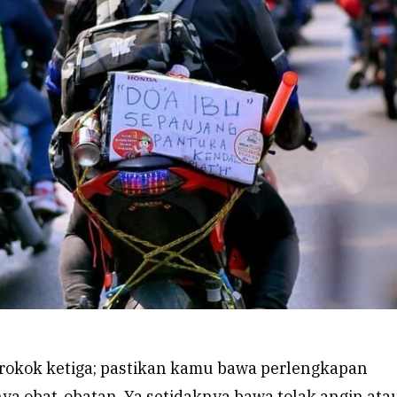
erokok ketiga; pastikan kamu bawa perlengkapan
ya obat-obatan. Ya setidaknya bawa tolak angin ata