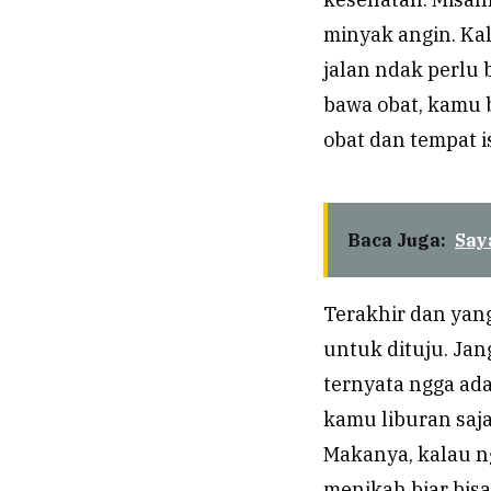
minyak angin. Ka
jalan ndak perlu 
bawa obat, kamu 
obat dan tempat i
Baca Juga:
Say
Terakhir dan yan
untuk dituju. Ja
ternyata ngga ad
kamu liburan saja
Makanya, kalau 
menikah biar bi