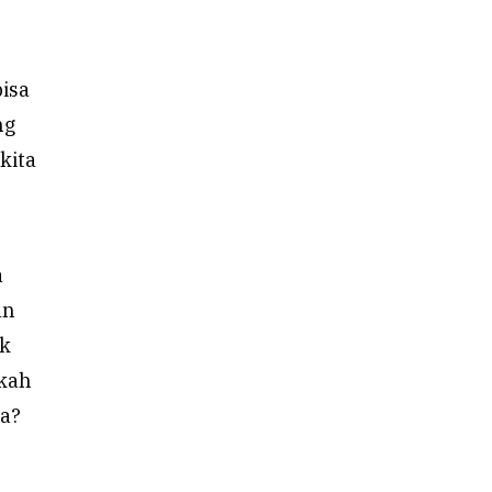
isa
ng
kita
a
an
uk
nkah
sa?