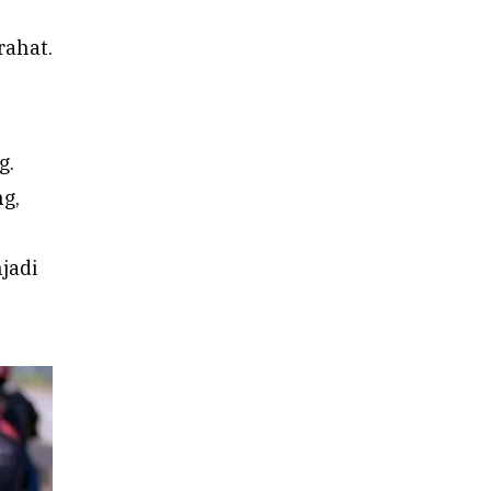
rahat.
g.
ng,
jadi