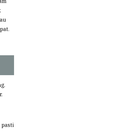
lam
k
lau
pat.
ng.
r.
 pasti