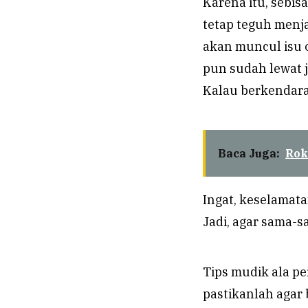
Karena itu, sebis
tetap teguh menj
akan muncul isu 
pun sudah lewat 
Kalau berkendara,
Baca Juga:
Rok
Ingat, keselamata
Jadi, agar sama-
Tips mudik ala p
pastikanlah agar 