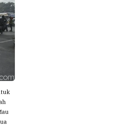
ntuk
lah
 Mau
mua