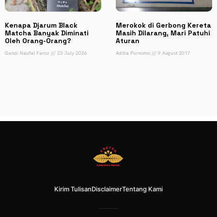
Kenapa Djarum Black
Merokok di Gerbong Kereta
Matcha Banyak Diminati
Masih Dilarang, Mari Patuhi
Oleh Orang-Orang?
Aturan
Gandi Naufal Faroz
23 July 2026
Aditia Purnomo
9 August 2017
Kirim Tulisan
Disclaimer
Tentang Kami