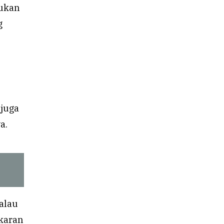
bukan
g
 juga
a.
kalau
akaran