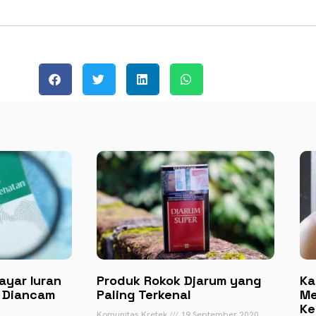
ayar Iuran
Produk Rokok Djarum yang
Ka
h Diancam
Paling Terkenal
Me
Ke
Komunitas Kretek
19 September 2020