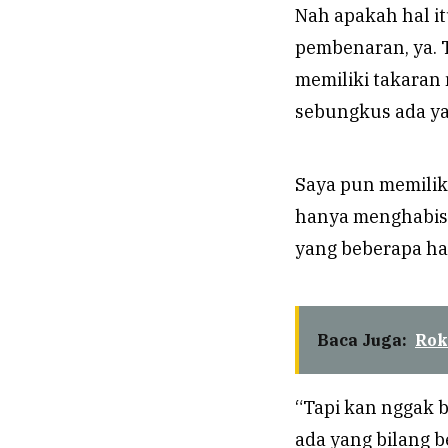
Nah apakah hal it
pembenaran, ya. 
memiliki takaran
sebungkus ada yan
Saya pun memilik
hanya menghabisk
yang beberapa har
Baca Juga:
Rok
“Tapi kan nggak b
ada yang bilang b