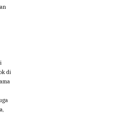
han
i
ok di
lama
uga
a,