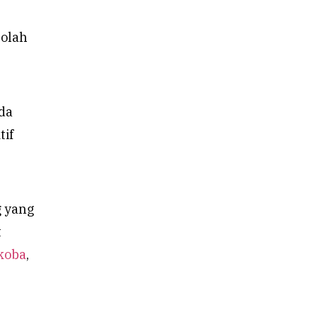
eolah
da
tif
g yang
t
koba
,