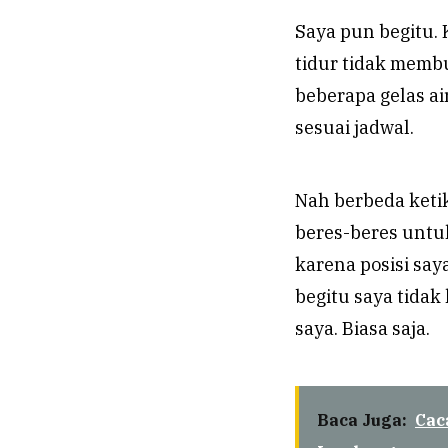
Saya pun begitu. 
tidur tidak mem
beberapa gelas ai
sesuai jadwal.
Nah berbeda keti
beres-beres untuk
karena posisi sa
begitu saya tidak
saya. Biasa saja.
Baca Juga:
Cac