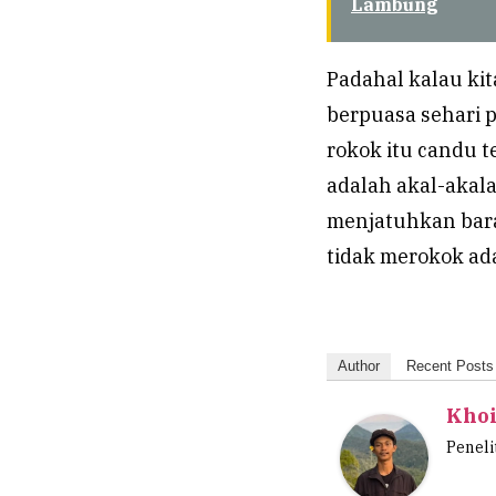
Lambung
Padahal kalau kit
berpuasa sehari 
rokok itu candu t
adalah akal-akala
menjatuhkan bara
tidak merokok ada
Author
Recent Posts
Khoi
Peneli