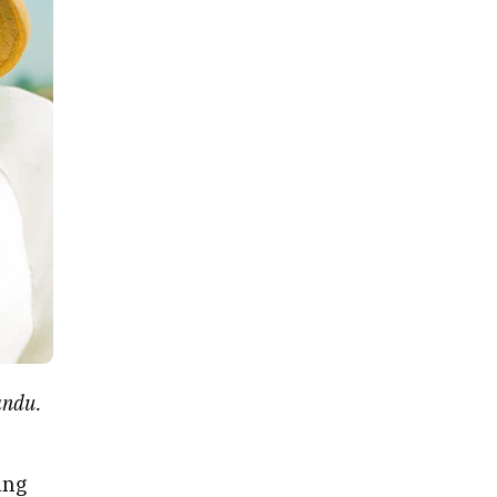
andu.
ang