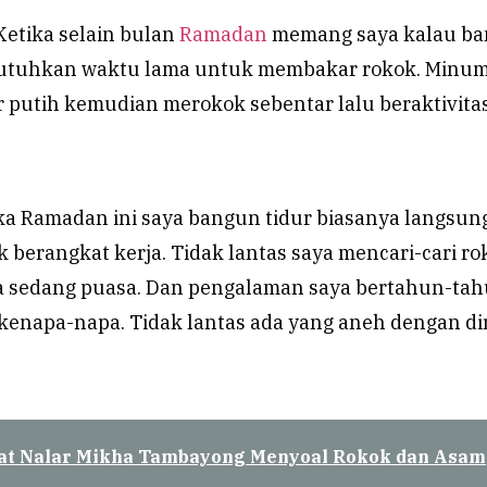
Ketika selain bulan
Ramadan
memang saya kalau b
butuhkan waktu lama untuk membakar rokok. Minu
r putih kemudian merokok sebentar lalu beraktivita
ka Ramadan ini saya bangun tidur biasanya langsun
 berangkat kerja. Tidak lantas saya mencari-cari ro
ya sedang puasa. Dan pengalaman saya bertahun-ta
 kenapa-napa. Tidak lantas ada yang aneh dengan di
at Nalar Mikha Tambayong Menyoal Rokok dan Asam