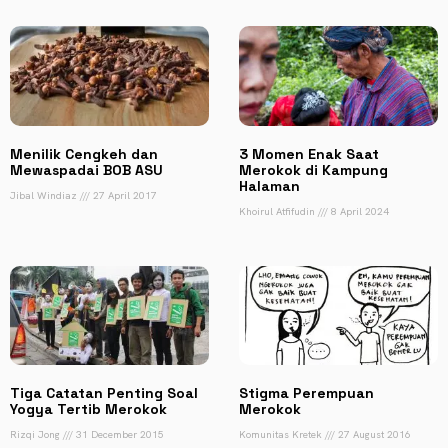
Menilik Cengkeh dan
3 Momen Enak Saat
Mewaspadai BOB ASU
Merokok di Kampung
Halaman
Jibal Windiaz
27 April 2017
Khoirul Atfifudin
8 April 2024
Tiga Catatan Penting Soal
Stigma Perempuan
Yogya Tertib Merokok
Merokok
Rizqi Jong
31 December 2015
Komunitas Kretek
27 August 2016