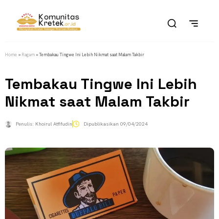
Home
»
Ragam
»
Tembakau Tingwe Ini Lebih Nikmat saat Malam Takbir
Tembakau Tingwe Ini Lebih
Nikmat saat Malam Takbir
Penulis:
Khoirul Atfifudin
Dipublikasikan
09/04/2024