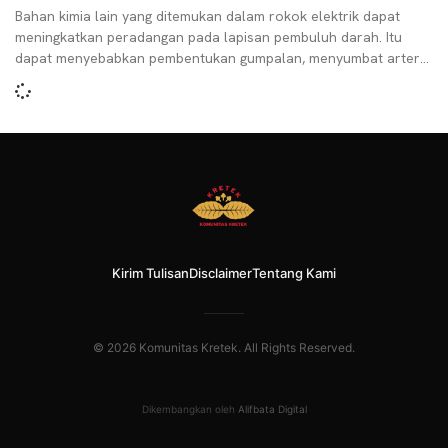
Bahan kimia lain yang ditemukan dalam rokok elektrik dapat
meningkatkan peradangan pada lapisan pembuluh darah. Itu
dapat menyebabkan pembentukan gumpalan, menyumbat arteri
dan menyebabkan stroke,
Kirim Tulisan
Disclaimer
Tentang Kami
© 2026 Komunitas Kretek. All Rights Reserved.
Dikembangkan oleh
Alifbata Digital