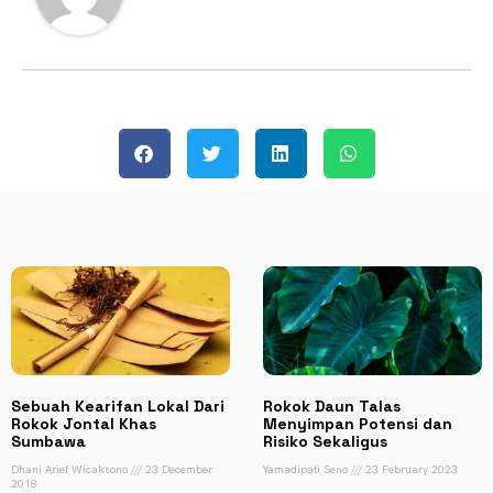
Sebuah Kearifan Lokal Dari
Rokok Daun Talas
Rokok Jontal Khas
Menyimpan Potensi dan
Sumbawa
Risiko Sekaligus
Dhani Arief Wicaksono
23 December
Yamadipati Seno
23 February 2023
2018