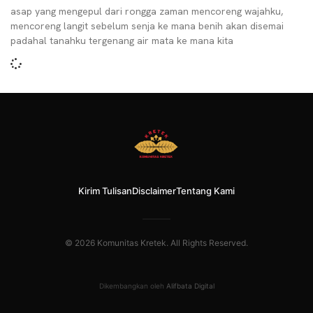
asap yang mengepul dari rongga zaman mencoreng wajahku,
mencoreng langit sebelum senja ke mana benih akan disemai
padahal tanahku tergenang air mata ke mana kita
Kirim Tulisan
Disclaimer
Tentang Kami
© 2026 Komunitas Kretek. All Rights Reserved.
Dikembangkan oleh
Alifbata Digital