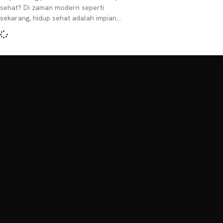
sehat? Di zaman modern seperti
sekarang, hidup sehat adalah impian
banyak orang yang sangat sulit
dipraktekkan. Aktivitas yang padat