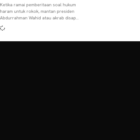
Ketika ramai pemberitaan soal hukum
haram untuk rokok, mantan presiden
Abdurrahman Wahid atau akrab disapa
Gus Dur memiliki pandangan tersendiri.
Menurutnya, boleh-boleh saja ada fatwa