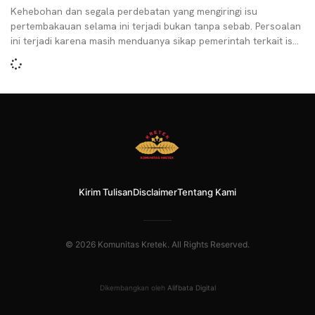
Kehebohan dan segala perdebatan yang mengiringi isu
pertembakauan selama ini terjadi bukan tanpa sebab. Persoalan
ini terjadi karena masih menduanya sikap pemerintah terkait isu
tembakau.
Kirim Tulisan
Disclaimer
Tentang Kami
© 2026 Komunitas Kretek. All Rights Reserved.
Dikembangkan oleh
Alifbata Digital