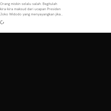
Orang miskin selalu salah. Begitulah
kira-kira maksud dari ucapan Presiden
Joko Widodo yang menyayangkan jika
orang-orang miskin merokok. Ketimbang
membeli makanan bergizi, orang-orang
miskin ini