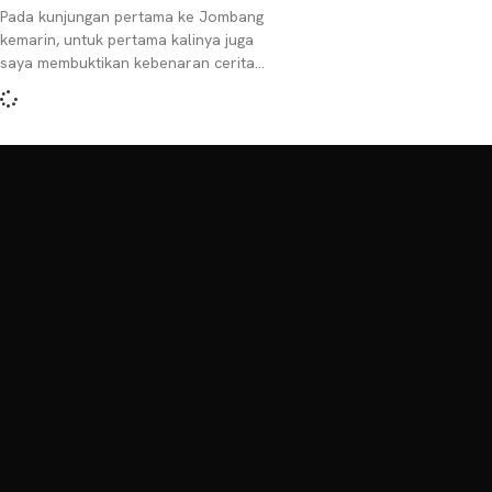
Pada kunjungan pertama ke Jombang
kemarin, untuk pertama kalinya juga
saya membuktikan kebenaran cerita
soal Gus Dur. Dari omongan beberapa
teman, saya diberitahu kalau makam