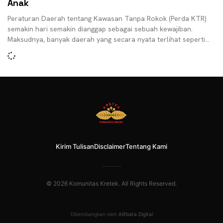
Anak
Peraturan Daerah tentang Kawasan Tanpa Rokok (Perda KTR)
semakin hari semakin dianggap sebagai sebuah kewajiban.
Maksudnya, banyak daerah yang secara nyata terlihat seperti
berlomba untuk
Kirim Tulisan
Disclaimer
Tentang Kami
© 2026 Komunitas Kretek. All Rights Reserved.
Dikembangkan oleh
Alifbata Digital