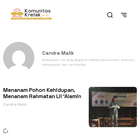
Candra Malik
Budayawan sufi yang bergiat di bidang kesusastraan, kesenian,
kebudayaan, dan spiritualitas.
Menanam Pohon Kehidupan,
Menanam Rahmatan Lil ‘Alamin
Candra Malik