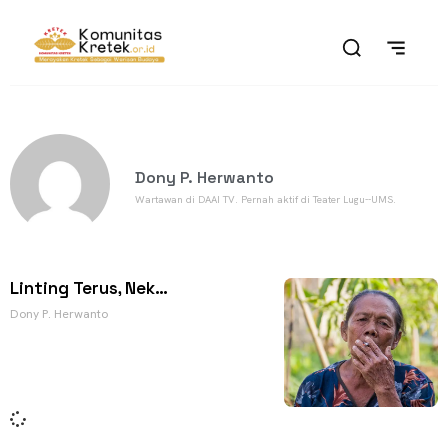
Dony P. Herwanto
Wartawan di DAAI TV. Pernah aktif di Teater Lugu--UMS.
Linting Terus, Nek…
Dony P. Herwanto