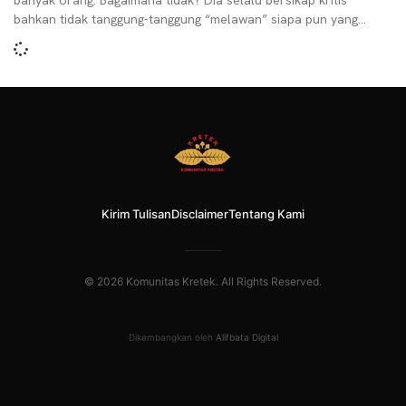
banyak orang. Bagaimana tidak? Dia selalu bersikap kritis
bahkan tidak tanggung-tanggung “melawan” siapa pun yang
dianggap meresahkan
Kirim Tulisan
Disclaimer
Tentang Kami
© 2026 Komunitas Kretek. All Rights Reserved.
Dikembangkan oleh
Alifbata Digital