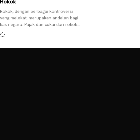
Rokok
Rokok, dengan berbagai kontroversi
yang melekat, merupakan andalan bagi
kas negara. Pajak dan cukai dari rokok
adalah tiang penopang APBN. Fakta ini
tak terbantahkan. Banyak