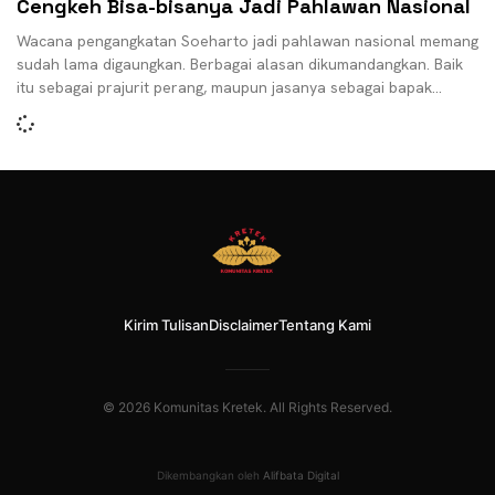
Cengkeh Bisa-bisanya Jadi Pahlawan Nasional
Wacana pengangkatan Soeharto jadi pahlawan nasional memang
sudah lama digaungkan. Berbagai alasan dikumandangkan. Baik
itu sebagai prajurit perang, maupun jasanya sebagai bapak
pembangunan selama 32
Kirim Tulisan
Disclaimer
Tentang Kami
© 2026 Komunitas Kretek. All Rights Reserved.
Dikembangkan oleh
Alifbata Digital