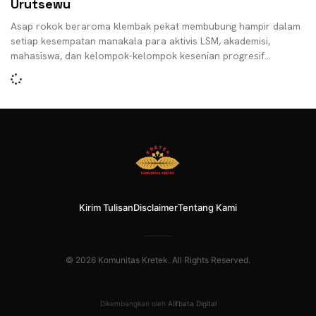
Urutsewu
Asap rokok beraroma klembak pekat membubung hampir dalam
setiap kesempatan manakala para aktivis LSM, akademisi,
mahasiswa, dan kelompok-kelompok kesenian progresif
mengadakan pertemuan dan berbagai program
Kirim Tulisan
Disclaimer
Tentang Kami
© 2026 Komunitas Kretek. All Rights Reserved.
Dikembangkan oleh
Alifbata Digital