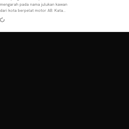
mengarah pada nama julukan kawan
dari kota berpelat motor AB. Kata
‘pelet’ sendiri di masyarakat Jawa
dikenal sebagai getah juga