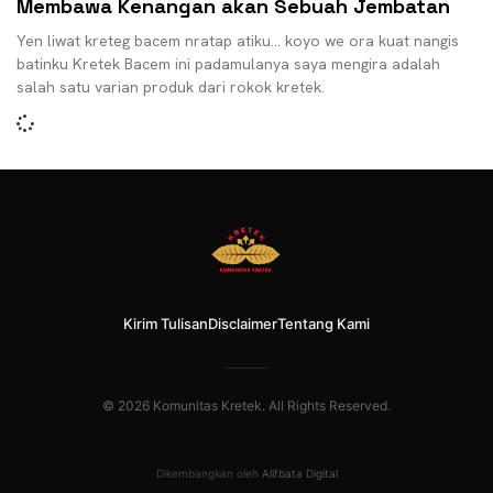
Membawa Kenangan akan Sebuah Jembatan
Yen liwat kreteg bacem nratap atiku… koyo we ora kuat nangis
batinku Kretek Bacem ini padamulanya saya mengira adalah
salah satu varian produk dari rokok kretek.
Kirim Tulisan
Disclaimer
Tentang Kami
© 2026 Komunitas Kretek. All Rights Reserved.
Dikembangkan oleh
Alifbata Digital