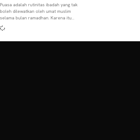
Puasa adalah rutinitas ibadah yang tak
boleh dilewatkan oleh umat muslim
selama bulan ramadhan. Karena itu
banyaknya umat muslim selain
memperbanyak kegiatan ibadah juga
memperbanyak