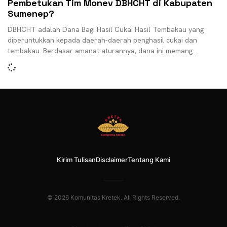
Pembetukan Tim Monev DBHCHT di Kabupaten
Sumenep?
DBHCHT adalah Dana Bagi Hasil Cukai Hasil Tembakau yang
diperuntukkan kepada daerah-daerah penghasil cukai dan
tembakau. Berdasar amanat aturannya, dana ini memang
bersifat spesifik diberikan
Kirim Tulisan
Disclaimer
Tentang Kami
© 2026 Komunitas Kretek. All Rights Reserved.