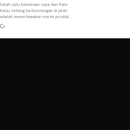
Salah satu kebiasaan saya dan Kalis
kalau sedang berboncengan di jalan
adalah menertawakan merek produk
yang namanya terdengar lucu yang
kebetulan banner atau posternya
terpampang