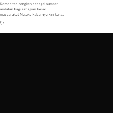
Komoditas cengkeh sebagai sumber
andalan bagi sebagian besar
masyarakat Maluku kabarnya kini kurang
menggairahkan. Hal ini terkait harga
jualnya yang bergerak turun
dibandingkan masa-masa sebelum