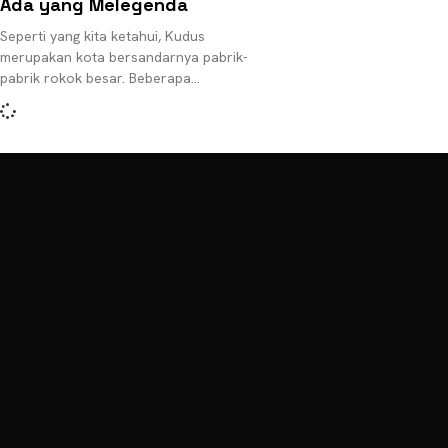
Ada yang Melegenda
Seperti yang kita ketahui, Kudus
merupakan kota bersandarnya pabrik-
pabrik rokok besar. Beberapa
brand/merek rokok terkenal lahir di
kota di pesisir pantai utara (Pantura)
Jawa Tengah