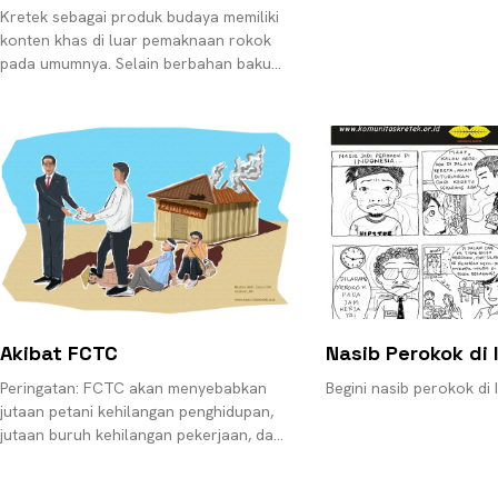
Kretek sebagai produk budaya memiliki
konten khas di luar pemaknaan rokok
pada umumnya. Selain berbahan baku
tembakau, pada produk kretek terdapat
unsur cengkeh yang membuatnya
Akibat FCTC
Nasib Perokok di 
Peringatan: FCTC akan menyebabkan
Begini nasib perokok di
jutaan petani kehilangan penghidupan,
jutaan buruh kehilangan pekerjaan, dan
jutaan pedagang asongan berkurang
pendapatannya.